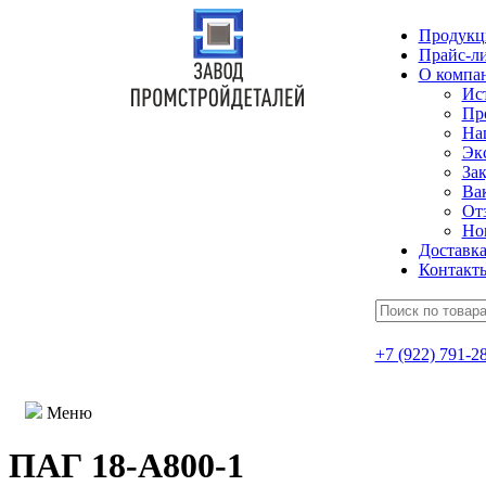
Продукц
Прайс-л
О компа
Ис
Пр
На
Эк
Зак
Ва
От
Но
Доставк
Контакт
+7 (922) 791-2
Меню
ПАГ 18-А800-1